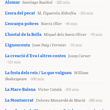
Alomar
Santiago Rusiñol
~225 min
L'esca del pecat
M. Figuerola Aldroféu
~110 min
L'escanya-pobres
Narcís Oller
~95 min
L'hostal de la Bolla
Miquel dels Sants Oliver
~70 min
L'ignoscenta
Joan Puig i Ferreter
~35 min
La creació d'Eva i altres contes
Josep Carner
~115 min
La festa dels reis / Lo que vulgueu
William
Shakespeare
~100 min
La Mare-Balena
Víctor Català
~105 min
La Montserrat
Dolores Monserdá de Maciá
~295 min