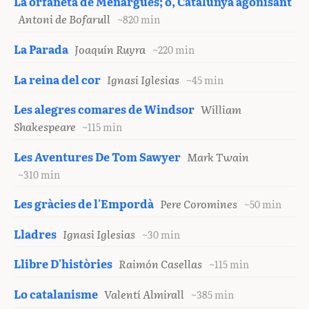
La orfaneta de Menargues; o, Catalunya agonisant
Antoni de Bofarull
~820 min
La Parada
Joaquín Ruyra
~220 min
La reina del cor
Ignasi Iglesias
~45 min
Les alegres comares de Windsor
William
Shakespeare
~115 min
Les Aventures De Tom Sawyer
Mark Twain
~310 min
Les gràcies de l'Empordà
Pere Coromines
~50 min
Lladres
Ignasi Iglesias
~30 min
Llibre D'històries
Raimón Casellas
~115 min
Lo catalanisme
Valentí Almirall
~385 min