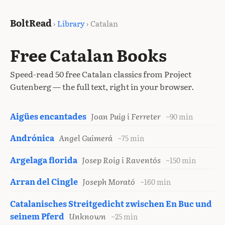
BoltRead
›
Library
› Catalan
Free Catalan Books
Speed-read 50 free Catalan classics from Project
Gutenberg — the full text, right in your browser.
Aigües encantades
Joan Puig i Ferreter
~90 min
Andrónica
Angel Guimerá
~75 min
Argelaga florida
Josep Roig i Raventós
~150 min
Arran del Cingle
Joseph Morató
~160 min
Catalanisches Streitgedicht zwischen En Buc und
seinem Pferd
Unknown
~25 min