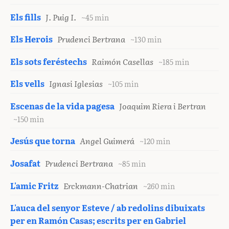
Els fills
J. Puig I.
~45 min
Els Herois
Prudenci Bertrana
~130 min
Els sots feréstechs
Raimón Casellas
~185 min
Els vells
Ignasi Iglesias
~105 min
Escenas de la vida pagesa
Joaquim Riera i Bertran
~150 min
Jesús que torna
Angel Guimerá
~120 min
Josafat
Prudenci Bertrana
~85 min
L'amic Fritz
Erckmann-Chatrian
~260 min
L'auca del senyor Esteve / ab redolins dibuixats
per en Ramón Casas; escrits per en Gabriel