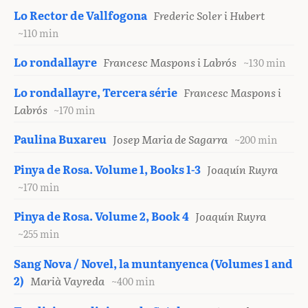
Lo Rector de Vallfogona
Frederic Soler i Hubert
~110 min
Lo rondallayre
Francesc Maspons i Labrós
~130 min
Lo rondallayre, Tercera série
Francesc Maspons i
Labrós
~170 min
Paulina Buxareu
Josep Maria de Sagarra
~200 min
Pinya de Rosa. Volume 1, Books 1-3
Joaquín Ruyra
~170 min
Pinya de Rosa. Volume 2, Book 4
Joaquín Ruyra
~255 min
Sang Nova / Novel, la muntanyenca (Volumes 1 and
2)
Marià Vayreda
~400 min