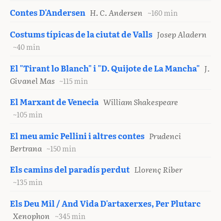
Contes D'Andersen
H. C. Andersen
~160 min
Costums típicas de la ciutat de Valls
Josep Aladern
~40 min
El "Tirant lo Blanch" i "D. Quijote de La Mancha"
J.
Givanel Mas
~115 min
El Marxant de Venecia
William Shakespeare
~105 min
El meu amic Pellini i altres contes
Prudenci
Bertrana
~150 min
Els camins del paradís perdut
Llorenç Riber
~135 min
Els Deu Mil / And Vida D'artaxerxes, Per Plutarc
Xenophon
~345 min