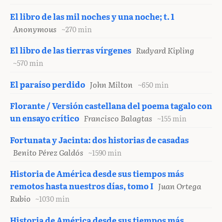
El libro de las mil noches y una noche; t. 1
Anonymous
~270 min
El libro de las tierras vírgenes
Rudyard Kipling
~570 min
El paraíso perdido
John Milton
~650 min
Florante / Versión castellana del poema tagalo con
un ensayo crítico
Francisco Balagtas
~155 min
Fortunata y Jacinta: dos historias de casadas
Benito Pérez Galdós
~1590 min
Historia de América desde sus tiempos más
remotos hasta nuestros días, tomo I
Juan Ortega
Rubio
~1030 min
Historia de América desde sus tiempos más