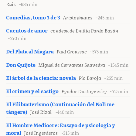
Ruiz
~685 min
Comedias, tomo 3 de 3
Aristophanes
~245 min
Cuentos de amor
condesa de Emilia Pardo Bazán
~270 min
Del Plata al Niagara
Paul Groussac
~575 min
Don Quijote
Miguel de Cervantes Saavedra
~1545 min
El árbol de la ciencia: novela
Pío Baroja
~265 min
El crimen y el castigo
Fyodor Dostoyevsky
~725 min
El Filibusterismo (Continuación del Noli me
tángere)
José Rizal
~440 min
El Hombre Mediocre: Ensayo de psicologia y
moral
José Ingenieros
~315 min