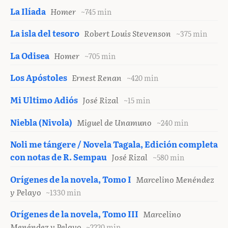
La Ilíada
Homer
~745 min
La isla del tesoro
Robert Louis Stevenson
~375 min
La Odisea
Homer
~705 min
Los Apóstoles
Ernest Renan
~420 min
Mi Ultimo Adiós
José Rizal
~15 min
Niebla (Nivola)
Miguel de Unamuno
~240 min
Noli me tángere / Novela Tagala, Edición completa
con notas de R. Sempau
José Rizal
~580 min
Orígenes de la novela, Tomo I
Marcelino Menéndez
y Pelayo
~1330 min
Orígenes de la novela, Tomo III
Marcelino
Menéndez y Pelayo
~2220 min