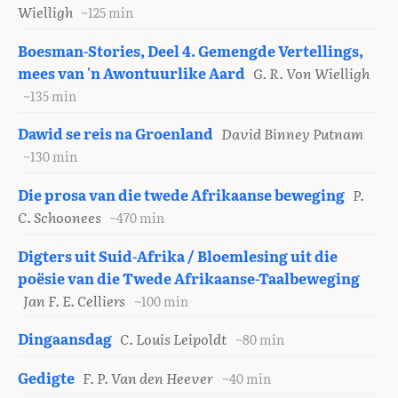
Wielligh
~125 min
Boesman-Stories, Deel 4. Gemengde Vertellings,
mees van 'n Awontuurlike Aard
G. R. Von Wielligh
~135 min
Dawid se reis na Groenland
David Binney Putnam
~130 min
Die prosa van die twede Afrikaanse beweging
P.
C. Schoonees
~470 min
Digters uit Suid-Afrika / Bloemlesing uit die
poësie van die Twede Afrikaanse-Taalbeweging
Jan F. E. Celliers
~100 min
Dingaansdag
C. Louis Leipoldt
~80 min
Gedigte
F. P. Van den Heever
~40 min