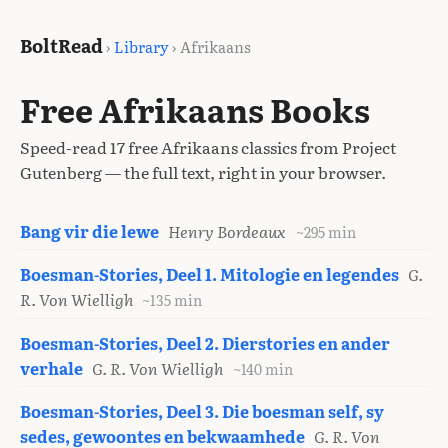
BoltRead
›
Library
› Afrikaans
Free Afrikaans Books
Speed-read 17 free Afrikaans classics from Project
Gutenberg — the full text, right in your browser.
Bang vir die lewe
Henry Bordeaux
~295 min
Boesman-Stories, Deel 1. Mitologie en legendes
G.
R. Von Wielligh
~135 min
Boesman-Stories, Deel 2. Dierstories en ander
verhale
G. R. Von Wielligh
~140 min
Boesman-Stories, Deel 3. Die boesman self, sy
sedes, gewoontes en bekwaamhede
G. R. Von